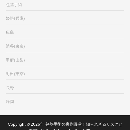
包茎手術
姫路(兵庫)
広島
渋谷(東京)
甲府(山梨)
町田(東京)
長野
静岡
Copyright © 2026年
包茎手術の裏側暴露！知られざるリスクと