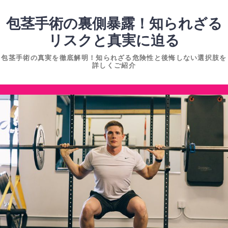
コ
ン
包茎手術の裏側暴露！知られざる
テ
リスクと真実に迫る
ン
包茎手術の真実を徹底解明！知られざる危険性と後悔しない選択肢を
ツ
詳しくご紹介
へ
ス
コ
キ
ン
ッ
テ
プ
ン
ツ
へ
ス
キ
ッ
プ